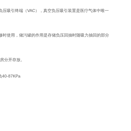
负压吸引终端（VAC），真空负压吸引装置是医疗气体中唯一
修时使用，储污罐的作用是存储负压回抽时随吸力抽回的部分
站房分开存放。
-87KPa