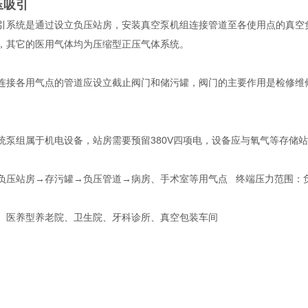
压吸引
引系统是通过设立负压站房，安装真空泵机组连接管道至各使用点的真空
，其它的医用气体均为压缩型正压气体系统。
连接各用气点的管道应设立截止阀门和储污罐，阀门的主要作用是检修维
统泵组属于机电设备，站房需要预留380V四项电，设备应与氧气等存储
负压站房→存污罐→负压管道→病房、手术室等用气点 终端压力范围：负40
、医养型养老院、卫生院、牙科诊所、真空包装车间